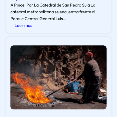
d
A Pincel Por La Catedral de San Pedro Sula La
n
u
catedral metropolitana se encuentra frente al
H
l
Parque Central General Luis…
o
c
:
Leer más
n
e
L
d
q
a
u
u
c
r
e
a
a
p
t
s
o
e
?
s
d
e
r
e
a
a
l
b
d
u
e
n
S