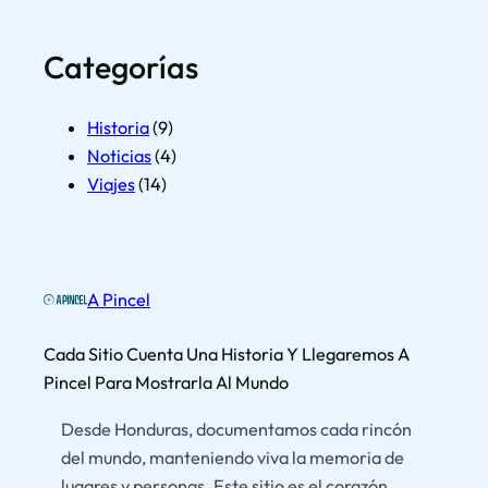
i
a
Categorías
Historia
(9)
Noticias
(4)
Viajes
(14)
A Pincel
Cada Sitio Cuenta Una Historia Y Llegaremos A
Pincel Para Mostrarla Al Mundo
Desde Honduras, documentamos cada rincón
del mundo, manteniendo viva la memoria de
lugares y personas. Este sitio es el corazón