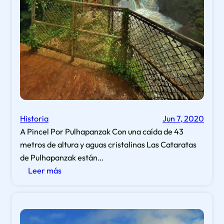
q
u
u
e
i
o
p
l
u
ó
l
g
a
i
s
c
,
o
G
Historia
Jun 7, 2020
s
u
A Pincel Por Pulhapanzak Con una caída de 43
a
metros de altura y aguas cristalinas Las Cataratas
t
de Pulhapanzak están…
e
:
Leer más
m
E
a
l
l
o
a
r