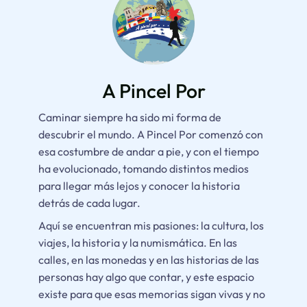
j
u
u
l
n
h
t
a
o
p
A Pincel Por
c
a
o
Caminar siempre ha sido mi forma de
n
descubrir el mundo.
A Pincel Por
comenzó con
n
z
esa costumbre de andar a pie, y con el tiempo
S
a
ha evolucionado, tomando distintos medios
a
k
para llegar más lejos y conocer la historia
l
»
detrás de cada lugar.
v
a
Aquí se encuentran mis pasiones: la cultura, los
d
viajes, la historia y la numismática. En las
o
calles, en las monedas y en las historias de las
personas hay algo que contar, y este espacio
r
existe para que esas memorias sigan vivas y no
y