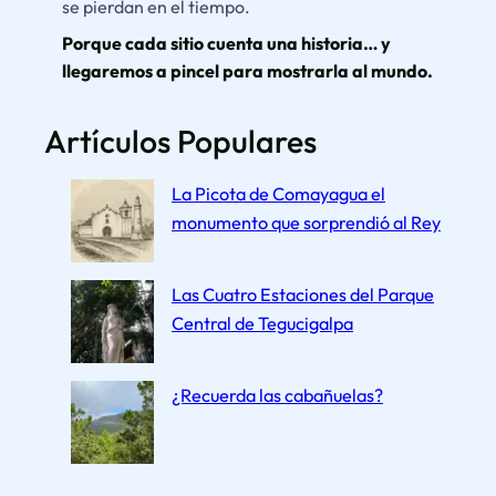
se pierdan en el tiempo.
s
u
Porque cada sitio cuenta una historia… y
V
llegaremos a pincel para mostrarla al mundo.
o
l
Artículos Populares
k
s
La Picota de Comayagua el
w
monumento que sorprendió al Rey
a
g
Las Cuatro Estaciones del Parque
e
Central de Tegucigalpa
n
R
o
¿Recuerda las cabañuelas?
j
e
l