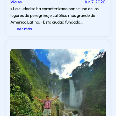
d
Viajes
Jun 7, 2020
a
a
» La ciudad se ha caracterizado por se uno de los
n
n
lugares de peregrinaje católico mas grande de
P
t
América Latina.» Esta ciudad fundada…
e
e
:
Leer más
d
s
A
r
v
p
o
e
i
S
s
n
u
t
c
l
i
e
a
g
l
i
p
o
o
s
r
a
E
r
s
q