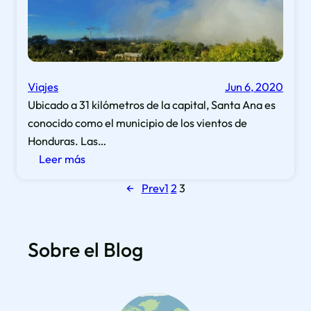
i
g
e
n
Viajes
Jun 6, 2020
d
Ubicado a 31 kilómetros de la capital, Santa Ana es
e
conocido como el municipio de los vientos de
l
Honduras. Las…
a
:
Leer más
p
S
a
←
Prev
1
2
3
a
l
n
a
t
b
Sobre el Blog
a
r
A
a
n
«
a
P