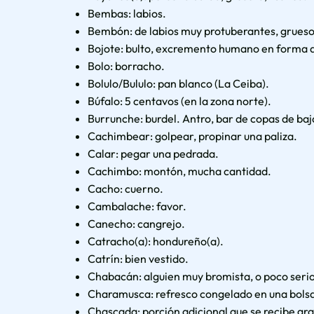
Bembas: labios.
Bembón: de labios muy protuberantes, grueso
Bojote: bulto, excremento humano en forma d
Bolo: borracho.
Bolulo/Bululo: pan blanco (La Ceiba).
Búfalo: 5 centavos (en la zona norte).
Burrunche: burdel. Antro, bar de copas de baj
Cachimbear: golpear, propinar una paliza.
Calar: pegar una pedrada.
Cachimbo: montón, mucha cantidad.
Cacho: cuerno.
Cambalache: favor.
Canecho: cangrejo.
Catracho(a): hondureño(a).
Catrín: bien vestido.
Chabacán: alguien muy bromista, o poco seri
Charamusca: refresco congelado en una bolsa p
Chascada: porción adicional que se recibe gra