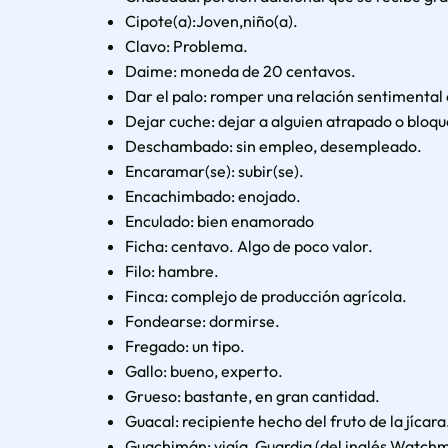
Cipote(a):Joven,niño(a).
Clavo: Problema.
Daime: moneda de 20 centavos.
Dar el palo: romper una relación sentimental 
Dejar cuche: dejar a alguien atrapado o bloq
Deschambado: sin empleo, desempleado.
Encaramar(se): subir(se).
Encachimbado: enojado.
Enculado: bien enamorado
Ficha: centavo. Algo de poco valor.
Filo: hambre.
Finca: complejo de producción agrícola.
Fondearse: dormirse.
Fregado: un tipo.
Gallo: bueno, experto.
Grueso: bastante, en gran cantidad.
Guacal: recipiente hecho del fruto de la jícara
Guachimán: vigía, Guardia (del inglés Watch