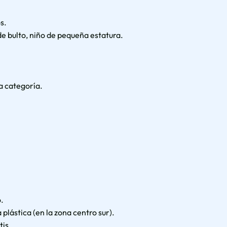
s.
e bulto, niño de pequeña estatura.
a categoría.
o.
lástica (en la zona centro sur).
tis