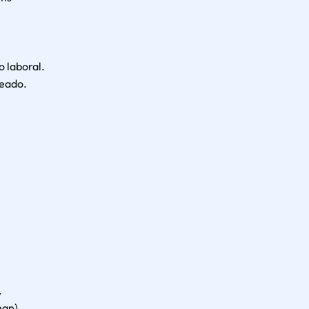
o laboral.
ueado.
.
man).