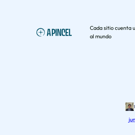
Saltar
al
contenido
Cada sitio cuenta 
al mundo
ju