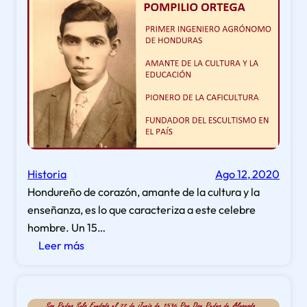
del
Parque
Central
de
Tegucigalpa
Historia
Ago 12, 2020
Hondureño de corazón, amante de la cultura y la
enseñanza, es lo que caracteriza a este celebre
hombre. Un 15…
:
Leer más
Pompilio
Ortega,
el