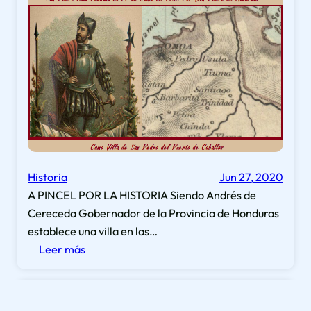
primer
ingeniero
agrónomo
y
fundador
de
los
scouts
de
Honduras
Historia
Jun 27, 2020
A PINCEL POR LA HISTORIA Siendo Andrés de
Cereceda Gobernador de la Provincia de Honduras
establece una villa en las…
:
Leer más
San
Pedro
Sula