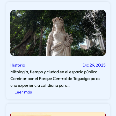
Picota
de
Comayagua
el
monumento
que
sorprendió
al
Rey
Historia
Dic 29, 2025
Mitología, tiempo y ciudad en el espacio público
Caminar por el Parque Central de Tegucigalpa es
una experiencia cotidiana para…
:
Leer más
Las
Cuatro
Estaciones